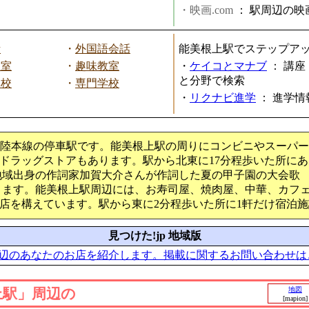
・映画.com
：
駅周辺の映
話
・
外国語会話
能美根上駅でステップア
教室
・
趣味教室
・
ケイコとマナブ
：
講座
と分野で検索
学校
・
専門学校
・
リクナビ進学
：
進学情
北陸本線の停車駅です。能美根上駅の周りにコンビニやスーパ
ドラッグストアもあります。駅から北東に17分程歩いた所にあ
地域出身の作詞家加賀大介さんが作詞した夏の甲子園の大会歌 
ります。能美根上駅周辺には、お寿司屋、焼肉屋、中華、カフ
店を構えています。駅から東に2分程歩いた所に1軒だけ宿泊
見つけた!jp 地域版
辺のあなたのお店を紹介します。掲載に関するお問い合わせは
上駅」周辺の
地図
[mapion]