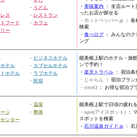
・
美味案内
：
全店ルート
・
うどん
ったお店が探せる
ミレス
・
レストラン
・ホットペッパー.jp
：
各
ストフード
・
カフェ
検索
バリー
・
食べログ
：
みんなのク
ング
ル
・
ビジネスホテル
能美根上駅のホテル・旅
ンで予約！
ィホテル
・
カプセルホテル
・
楽天トラベル
：
宿泊条
ートホテル
・
ラブホテル
・じゃらん
：
宿泊プラン
・
民宿
・yoyaQ
：
お得な宿泊プ
・
温泉
能美根上駅で日頃の疲れ
サージ
・
整体
・ispot(アイスポット)
：
スポットを検索
スセンター
・
石川温泉ガイド.jp
：
石