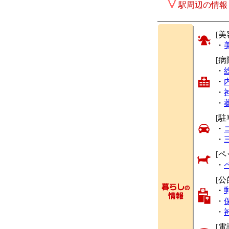
駅周辺の情報
[美
・
[
・
・
・
・
[駐
・
・
[ペ
・
[公
・
・
・
[