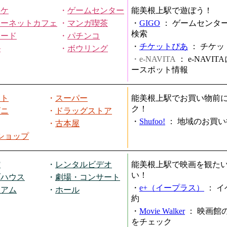
オケ
・
ゲームセンター
能美根上駅で遊ぼう！
ターネットカフェ
・
マンガ喫茶
・
GIGO
：
ゲームセンタ
検索
ヤード
・
パチンコ
・
チケットぴあ
：
チケッ
ル
・
ボウリング
・e-NAVITA
：
e-NAVI
ースポット情報
ート
・
スーパー
能美根上駅でお買い物前
ク！
ビニ
・
ドラッグストア
・
Shufoo!
：
地域のお買い
・
古本屋
円ショップ
館
・
レンタルビデオ
能美根上駅で映画を観た
い！
ブハウス
・
劇場・コンサート
・
e+（イープラス）
：
イ
ジアム
・
ホール
約
・
Movie Walker
：
映画館
をチェック