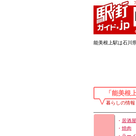
能美根上駅は石川県
「能美根
暮らしの情報
・
居酒
・
焼肉
・
ラー