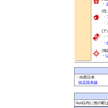
・
[
・
・
[ア
・
・
[地
・
G
・JR西日本
JR北陸本線
5km以内に他の駅