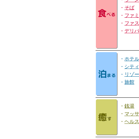
・
そば
・
ファ
・
ファ
・
デリ
・
ホテ
・
シテ
・
リゾ
・
旅館
・
銭湯
・
マッ
・
ヘル