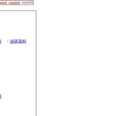
0m以内
○2km以内
●5km以内
科
・
泌尿器科
署