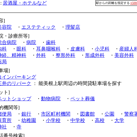
:
居酒屋・ホテルなど
駅からの距離を指定する
○50
容]
美容院
・
エステティック
・
理髪店
病院・診療所等]
総合病院
・
病院
・
歯科
内科
・
眼科
・
耳鼻咽喉科
・
皮膚科
・
小児科
・
産婦人
神経、精神科
・
外科
・
整形外科
・
形成外科
・
美容外科
薬局
車場]
コインパーキング
三井のリパーク
： 能美根上駅周辺の時間貸駐車場を探す
ット]
ペットショップ
・
動物病院
・
ペット葬儀
的機関等]
郵便局
・
銀行
・
市区町村機関
・
図書館
・
公園
・
警察
保育所
・
幼稚園
・
小学校
・
中学校
・
高校
・
大学
神社
・
寺
電話番号検索]