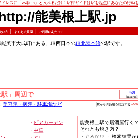
アドレスに「○○駅.jp」と入れるだけ！駅街ガイドは駅を起点にあなたの行動
http://能美根上駅.jp
｜
｜
使い方
よくある質問
ご利用にあたって
能美市大成町にある、JR西日本の
JR北陸本線
の駅です。
上駅」周辺で
地図
[mapion]
:
美容院・病院・駐車場など
駅からの距離を指定する
○50
屋
・
ビアガーデン
能美根上駅で居酒屋行く
それとも焼き肉？
・
中華
・ぐるなび
：
検索結果か
メン
・
すし