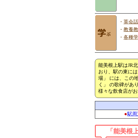
・
英会
・
教養
・
各種
能美根上駅はJR
おり、駅の東には
場」 には、この
く」 の歌碑があ
様々な飲食店がお
●
駅周
「能美根