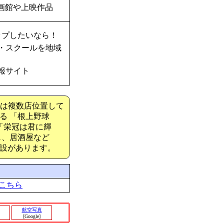
画館や上映作品
ップしたいなら！
・スクールを地域
報サイト
ーは複数店位置して
る 「根上野球
「栄冠は君に輝
ェ、居酒屋など
施設があります。
こちら
航空写真
[Google]