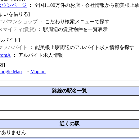
タウンページ
： 全国1,100万件のお店・会社情報から能美根上
住まいを借りる]
アパマンショップ
： こだわり検索メニューで探す
スマイティ(賃貸)
： 駅周辺の賃貸物件を一覧表示
ルバイト]
マッハバイト
： 能美根上駅周辺のアルバイト求人情報を探す
fromA
：
アルバイト求人情報
図]
oogle Map
・
Mapion
路線の駅名一覧
近くの駅
はありません