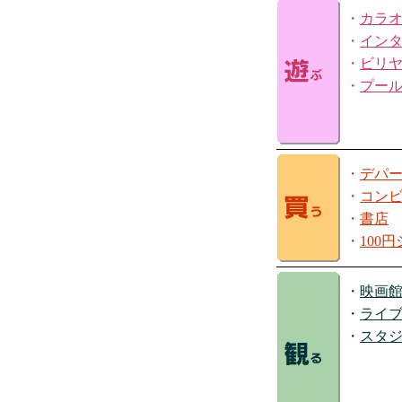
・
カラ
・
イン
・
ビリ
・
プー
・
デパ
・
コン
・
書店
・
100
・
映画
・
ライ
・
スタ