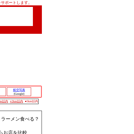
をサポートします。
航空写真
[Google]
0m以内
○2km以内
●5km以内
？ラーメン食べる？
らお店を比較